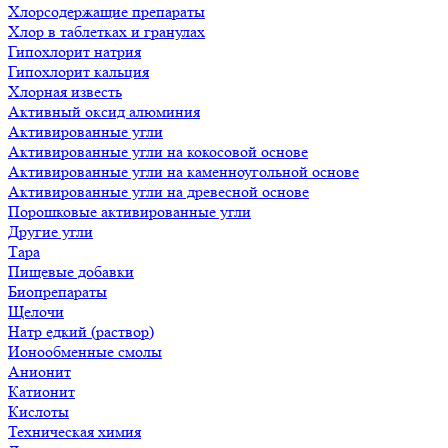
Хлорсодержащие препараты
Хлор в таблетках и гранулах
Гипохлорит натрия
Гипохлорит кальция
Хлорная известь
Активный оксид алюминия
Активированные угли
Активированные угли на кокосовой основе
Активированные угли на каменноугольной основе
Активированные угли на древесной основе
Порошковые активированные угли
Другие угли
Тара
Пищевые добавки
Биопрепараты
Щелочи
Натр едкий (раствор)
Ионообменные смолы
Анионит
Катионит
Кислоты
Техническая химия