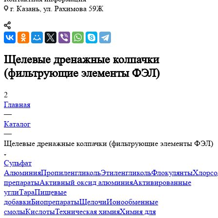
г. Казань, ул. Рахимова 59Ж
Щелевые дренажные колпачки
(фильтрующие элементы ФЭЛ)
2
Главная
—
Каталог
—
Щелевые дренажные колпачки (фильтрующие элементы ФЭЛ)
Сульфат
Алюминия
Пропиленгликоль
Этиленгликоль
Флокулянты
Хлорсо
препараты
Активный оксид алюминия
Активированные
угли
Тара
Пищевые
добавки
Биопрепараты
Щелочи
Ионообменные
смолы
Кислоты
Техническая химия
Химия для