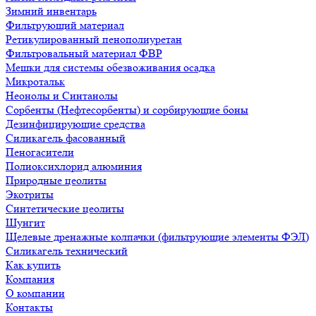
Зимний инвентарь
Фильтрующий материал
Ретикулированный пенополиуретан
Фильтровальный материал ФВР
Мешки для системы обезвоживания осадка
Микротальк
Неонолы и Синтанолы
Сорбенты (Нефтесорбенты) и сорбирующие боны
Дезинфицирующие средства
Силикагель фасованный
Пеногасители
Полиокси­хлорид алюминия
Природные цеолиты
Экотриты
Синтетические цеолиты
Шунгит
Щелевые дренажные колпачки (фильтрующие элементы ФЭЛ)
Силикагель технический
Как купить
Компания
О компании
Контакты