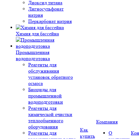
Диоксид титана
Лигносульфонат
натрия
Перкарбонат натрия
Химия для бассейна
Промышленная
водоподготовка
Реагенты для
обслуживания
установок обратного
осмоса
Биоциды для
промышленной
водоподготовки
Реагенты для
химической очистки
теплообменного
Компания
оборудования
Как
Реагенты для
О
Кон
купить