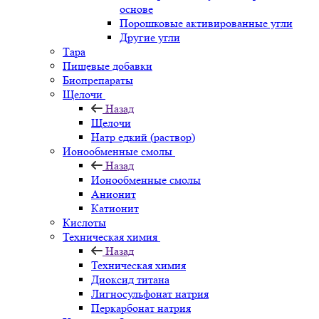
основе
Порошковые активированные угли
Другие угли
Тара
Пищевые добавки
Биопрепараты
Щелочи
Назад
Щелочи
Натр едкий (раствор)
Ионообменные смолы
Назад
Ионообменные смолы
Анионит
Катионит
Кислоты
Техническая химия
Назад
Техническая химия
Диоксид титана
Лигносульфонат натрия
Перкарбонат натрия