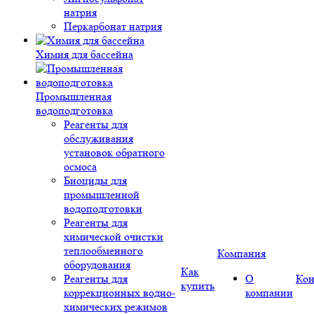
натрия
Перкарбонат натрия
Химия для бассейна
Промышленная
водоподготовка
Реагенты для
обслуживания
установок обратного
осмоса
Биоциды для
промышленной
водоподготовки
Реагенты для
химической очистки
теплообменного
Компания
оборудования
Как
Реагенты для
О
Кон
купить
коррекционных водно-
компании
химических режимов