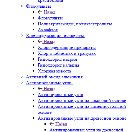
красителями
Флокулянты
Назад
Флокулянты
Полиакриламиды, полиэлектролиты
Аквафлок
Хлорсодержащие препараты
Назад
Хлорсодержащие препараты
Хлор в таблетках и гранулах
Гипохлорит натрия
Гипохлорит кальция
Хлорная известь
Активный оксид алюминия
Активированные угли
Назад
Активированные угли
Активированные угли на кокосовой основе
Активированные угли на каменноугольной
основе
Активированные угли на древесной основе
Назад
Активированные угли на древесной