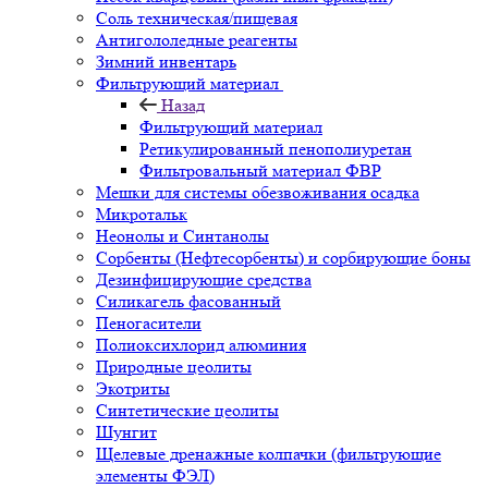
Соль техническая/пищевая
Антигололедные реагенты
Зимний инвентарь
Фильтрующий материал
Назад
Фильтрующий материал
Ретикулированный пенополиуретан
Фильтровальный материал ФВР
Мешки для системы обезвоживания осадка
Микротальк
Неонолы и Синтанолы
Сорбенты (Нефтесорбенты) и сорбирующие боны
Дезинфицирующие средства
Силикагель фасованный
Пеногасители
Полиокси­хлорид алюминия
Природные цеолиты
Экотриты
Синтетические цеолиты
Шунгит
Щелевые дренажные колпачки (фильтрующие
элементы ФЭЛ)