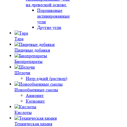
на древесной основе
Порошковые
активированные
угли
Другие угли
Тара
Пищевые добавки
Биопрепараты
Щелочи
Натр едкий (раствор)
Ионообменные смолы
Анионит
Катионит
Кислоты
Техническая химия