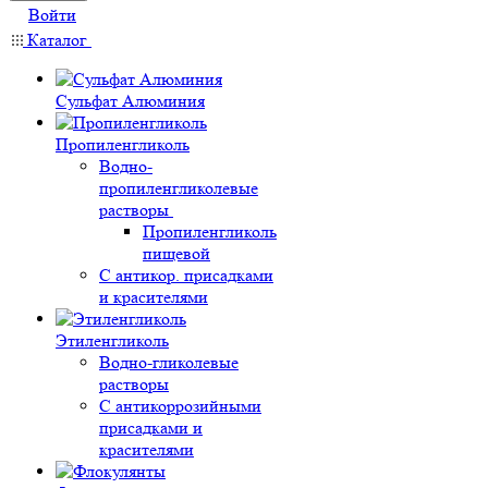
Войти
Каталог
Сульфат Алюминия
Пропиленгликоль
Водно-
пропиленгликолевые
растворы
Пропиленгликоль
пищевой
С антикор. присадками
и красителями
Этиленгликоль
Водно-гликолевые
растворы
С антикоррозийными
присадками и
красителями