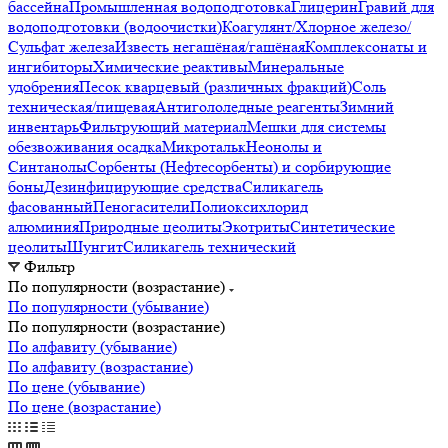
бассейна
Промышленная водоподготовка
Глицерин
Гравий для
водоподготовки (водоочистки)
Коагулянт/Хлорное железо/
Сульфат железа
Известь негашёная/гашёная
Комплексонаты и
ингибиторы
Химические реактивы
Минеральные
удобрения
Песок кварцевый (различных фракций)
Соль
техническая/пищевая
Антигололедные реагенты
Зимний
инвентарь
Фильтрующий материал
Мешки для системы
обезвоживания осадка
Микротальк
Неонолы и
Синтанолы
Сорбенты (Нефтесорбенты) и сорбирующие
боны
Дезинфицирующие средства
Силикагель
фасованный
Пеногасители
Полиокси­хлорид
алюминия
Природные цеолиты
Экотриты
Синтетические
цеолиты
Шунгит
Силикагель технический
Фильтр
По популярности (возрастание)
По популярности (убывание)
По популярности (возрастание)
По алфавиту (убывание)
По алфавиту (возрастание)
По цене (убывание)
По цене (возрастание)