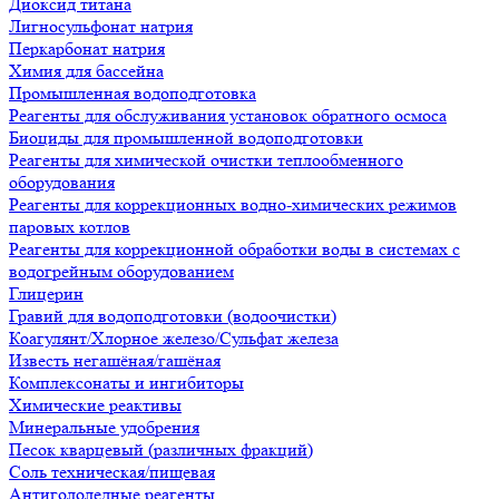
Диоксид титана
Лигносульфонат натрия
Перкарбонат натрия
Химия для бассейна
Промышленная водоподготовка
Реагенты для обслуживания установок обратного осмоса
Биоциды для промышленной водоподготовки
Реагенты для химической очистки теплообменного
оборудования
Реагенты для коррекционных водно-химических режимов
паровых котлов
Реагенты для коррекционной обработки воды в системах с
водогрейным оборудованием
Глицерин
Гравий для водоподготовки (водоочистки)
Коагулянт/Хлорное железо/Сульфат железа
Известь негашёная/гашёная
Комплексонаты и ингибиторы
Химические реактивы
Минеральные удобрения
Песок кварцевый (различных фракций)
Соль техническая/пищевая
Антигололедные реагенты