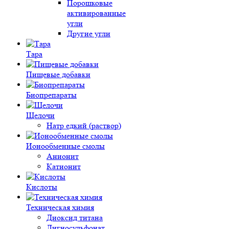
Порошковые
активированные
угли
Другие угли
Тара
Пищевые добавки
Биопрепараты
Щелочи
Натр едкий (раствор)
Ионообменные смолы
Анионит
Катионит
Кислоты
Техническая химия
Диоксид титана
Лигносульфонат