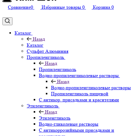
Сравнение
0
Избранные товары
0
Корзина
0
Каталог
Назад
Каталог
Сульфат Алюминия
Пропиленгликоль
Назад
Пропиленгликоль
Водно-пропиленгликолевые растворы
Назад
Водно-пропиленгликолевые растворы
Пропиленгликоль пищевой
С антикор. присадками и красителями
Этиленгликоль
Назад
Этиленгликоль
Водно-гликолевые растворы
С антикоррозийными присадками и