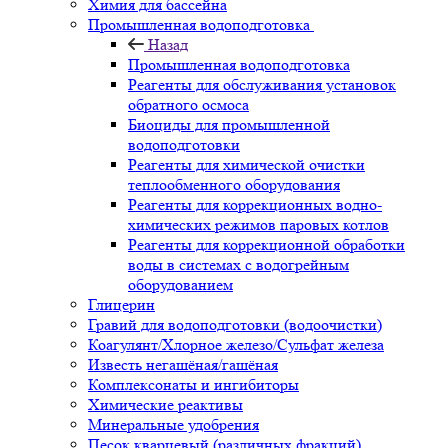
Химия для бассейна
Промышленная водоподготовка
Назад
Промышленная водоподготовка
Реагенты для обслуживания установок
обратного осмоса
Биоциды для промышленной
водоподготовки
Реагенты для химической очистки
теплообменного оборудования
Реагенты для коррекционных водно-
химических режимов паровых котлов
Реагенты для коррекционной обработки
воды в системах с водогрейным
оборудованием
Глицерин
Гравий для водоподготовки (водоочистки)
Коагулянт/Хлорное железо/Сульфат железа
Известь негашёная/гашёная
Комплексонаты и ингибиторы
Химические реактивы
Минеральные удобрения
Песок кварцевый (различных фракций)