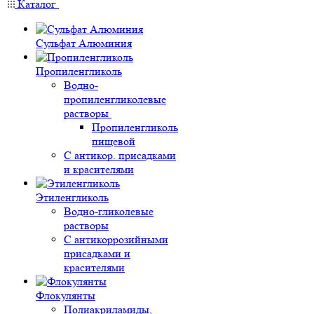
Каталог
Сульфат Алюминия
Пропиленгликоль
Водно-
пропиленгликолевые
растворы
Пропиленгликоль
пищевой
С антикор. присадками
и красителями
Этиленгликоль
Водно-гликолевые
растворы
С антикоррозийными
присадками и
красителями
Флокулянты
Полиакриламиды,