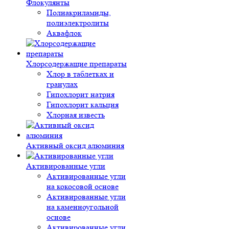
Флокулянты
Полиакриламиды,
полиэлектролиты
Аквафлок
Хлорсодержащие препараты
Хлор в таблетках и
гранулах
Гипохлорит натрия
Гипохлорит кальция
Хлорная известь
Активный оксид алюминия
Активированные угли
Активированные угли
на кокосовой основе
Активированные угли
на каменноугольной
основе
Активированные угли