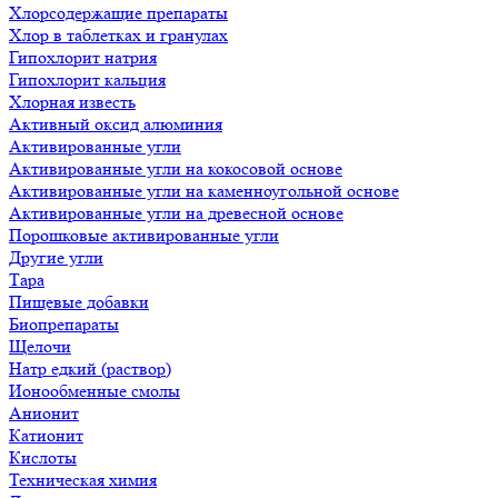
Хлорсодержащие препараты
Хлор в таблетках и гранулах
Гипохлорит натрия
Гипохлорит кальция
Хлорная известь
Активный оксид алюминия
Активированные угли
Активированные угли на кокосовой основе
Активированные угли на каменноугольной основе
Активированные угли на древесной основе
Порошковые активированные угли
Другие угли
Тара
Пищевые добавки
Биопрепараты
Щелочи
Натр едкий (раствор)
Ионообменные смолы
Анионит
Катионит
Кислоты
Техническая химия