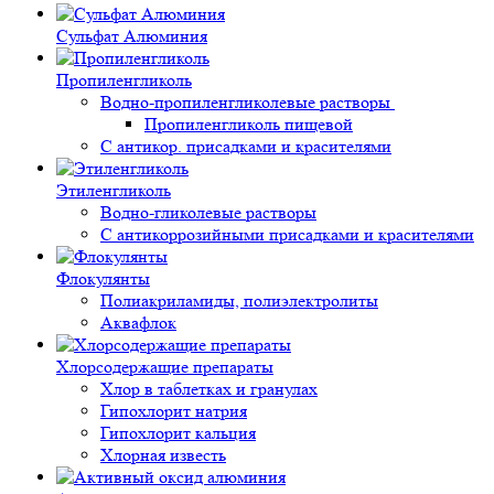
Сульфат Алюминия
Пропиленгликоль
Водно-пропиленгликолевые растворы
Пропиленгликоль пищевой
С антикор. присадками и красителями
Этиленгликоль
Водно-гликолевые растворы
С антикоррозийными присадками и красителями
Флокулянты
Полиакриламиды, полиэлектролиты
Аквафлок
Хлорсодержащие препараты
Хлор в таблетках и гранулах
Гипохлорит натрия
Гипохлорит кальция
Хлорная известь