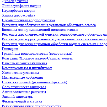
Диоксид титана
Лигносульфонат натрия
Перкарбонат натрия
Химия для бассейна
Промышленная водоподготовка
Реагенты для обслуживания установок обратного осмоса
Биоциды для промышленной водоподготовки
Реагенты для химической очистки теплообменного оборудован
Реагенты для коррекционных водно-химических режимов паро
Реагенты для коррекционной обработки воды в системах с во
Глицерин
Гравий для водоподготовки (водоочистки)
Коагулянт/Хлорное железо/Сульфат железа
Известь негашёная/гашёная
Комплексонаты и ингибиторы
Химические реактивы
Минеральные удобрения
Песок кварцевый (различных фракций)
Соль техническая/пищевая
Антигололедные реагенты
Зимний инвентарь
Фильтрующий материал
Ретикулированный пенополиуретан