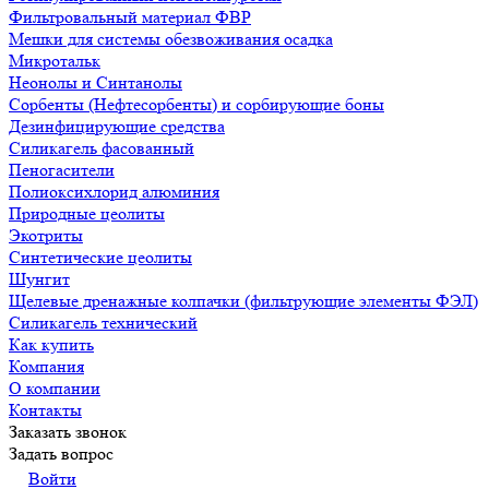
Фильтровальный материал ФВР
Мешки для системы обезвоживания осадка
Микротальк
Неонолы и Синтанолы
Сорбенты (Нефтесорбенты) и сорбирующие боны
Дезинфицирующие средства
Силикагель фасованный
Пеногасители
Полиокси­хлорид алюминия
Природные цеолиты
Экотриты
Синтетические цеолиты
Шунгит
Щелевые дренажные колпачки (фильтрующие элементы ФЭЛ)
Силикагель технический
Как купить
Компания
О компании
Контакты
Заказать звонок
Задать вопрос
Войти