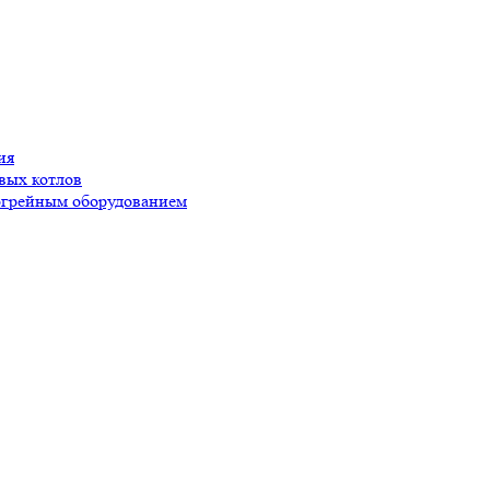
ия
вых котлов
догрейным оборудованием