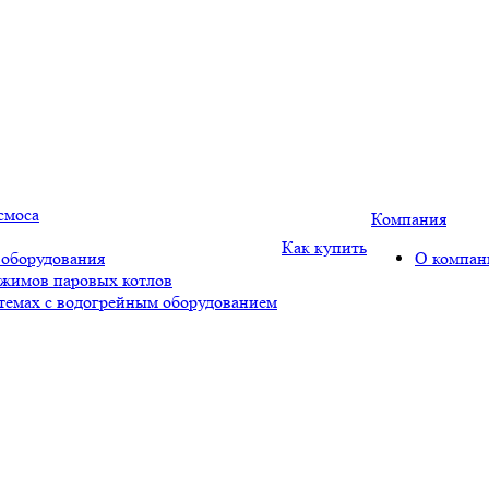
смоса
Компания
Как купить
 оборудования
О компан
ежимов паровых котлов
стемах с водогрейным оборудованием