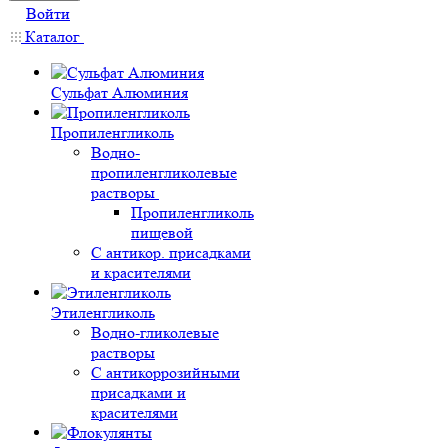
Войти
Каталог
Сульфат Алюминия
Пропиленгликоль
Водно-
пропиленгликолевые
растворы
Пропиленгликоль
пищевой
С антикор. присадками
и красителями
Этиленгликоль
Водно-гликолевые
растворы
С антикоррозийными
присадками и
красителями