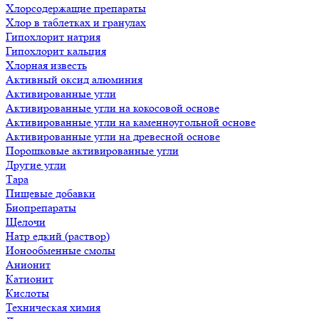
Хлорсодержащие препараты
Хлор в таблетках и гранулах
Гипохлорит натрия
Гипохлорит кальция
Хлорная известь
Активный оксид алюминия
Активированные угли
Активированные угли на кокосовой основе
Активированные угли на каменноугольной основе
Активированные угли на древесной основе
Порошковые активированные угли
Другие угли
Тара
Пищевые добавки
Биопрепараты
Щелочи
Натр едкий (раствор)
Ионообменные смолы
Анионит
Катионит
Кислоты
Техническая химия