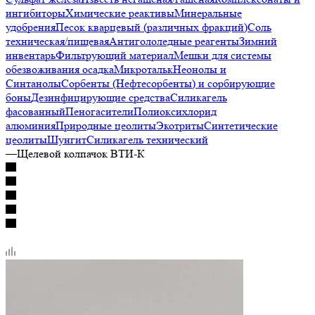
ингибиторы
Химические реактивы
Минеральные
удобрения
Песок кварцевый (различных фракций)
Соль
техническая/пищевая
Антигололедные реагенты
Зимний
инвентарь
Фильтрующий материал
Мешки для системы
обезвоживания осадка
Микротальк
Неонолы и
Синтанолы
Сорбенты (Нефтесорбенты) и сорбирующие
боны
Дезинфицирующие средства
Силикагель
фасованный
Пеногасители
Полиокси­хлорид
алюминия
Природные цеолиты
Экотриты
Синтетические
цеолиты
Шунгит
Силикагель технический
—
Щелевой колпачок ВТИ-К