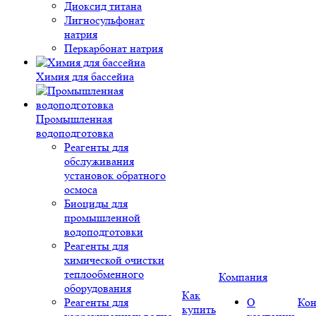
Диоксид титана
Лигносульфонат
натрия
Перкарбонат натрия
Химия для бассейна
Промышленная
водоподготовка
Реагенты для
обслуживания
установок обратного
осмоса
Биоциды для
промышленной
водоподготовки
Реагенты для
химической очистки
теплообменного
Компания
оборудования
Как
Реагенты для
О
Кон
купить