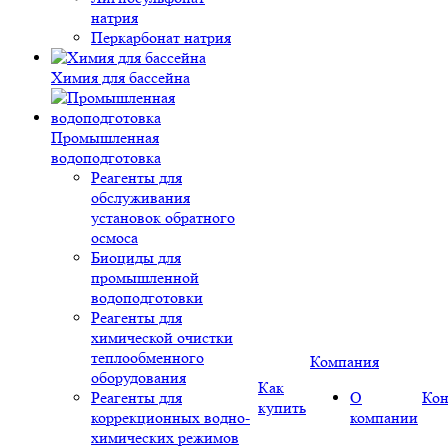
натрия
Перкарбонат натрия
Химия для бассейна
Промышленная
водоподготовка
Реагенты для
обслуживания
установок обратного
осмоса
Биоциды для
промышленной
водоподготовки
Реагенты для
химической очистки
теплообменного
Компания
оборудования
Как
Реагенты для
О
Кон
купить
коррекционных водно-
компании
химических режимов