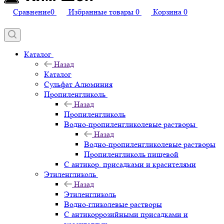
Сравнение
0
Избранные товары
0
Корзина
0
Каталог
Назад
Каталог
Сульфат Алюминия
Пропиленгликоль
Назад
Пропиленгликоль
Водно-пропиленгликолевые растворы
Назад
Водно-пропиленгликолевые растворы
Пропиленгликоль пищевой
С антикор. присадками и красителями
Этиленгликоль
Назад
Этиленгликоль
Водно-гликолевые растворы
С антикоррозийными присадками и