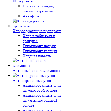
Флокулянты
Полиакриламиды,
полиэлектролиты
Аквафлок
Хлорсодержащие препараты
Хлор в таблетках и
гранулах
Гипохлорит натрия
Гипохлорит кальция
Хлорная известь
Активный оксид алюминия
Активированные угли
Активированные угли
на кокосовой основе
Активированные угли
на каменноугольной
основе
Активированные угли