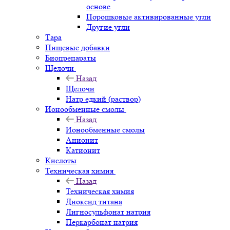
основе
Порошковые активированные угли
Другие угли
Тара
Пищевые добавки
Биопрепараты
Щелочи
Назад
Щелочи
Натр едкий (раствор)
Ионообменные смолы
Назад
Ионообменные смолы
Анионит
Катионит
Кислоты
Техническая химия
Назад
Техническая химия
Диоксид титана
Лигносульфонат натрия
Перкарбонат натрия