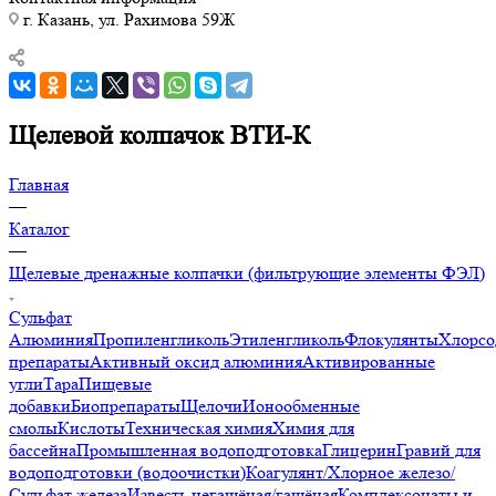
г. Казань, ул. Рахимова 59Ж
Щелевой колпачок ВТИ-К
Главная
—
Каталог
—
Щелевые дренажные колпачки (фильтрующие элементы ФЭЛ)
Сульфат
Алюминия
Пропиленгликоль
Этиленгликоль
Флокулянты
Хлорсо
препараты
Активный оксид алюминия
Активированные
угли
Тара
Пищевые
добавки
Биопрепараты
Щелочи
Ионообменные
смолы
Кислоты
Техническая химия
Химия для
бассейна
Промышленная водоподготовка
Глицерин
Гравий для
водоподготовки (водоочистки)
Коагулянт/Хлорное железо/
Сульфат железа
Известь негашёная/гашёная
Комплексонаты и