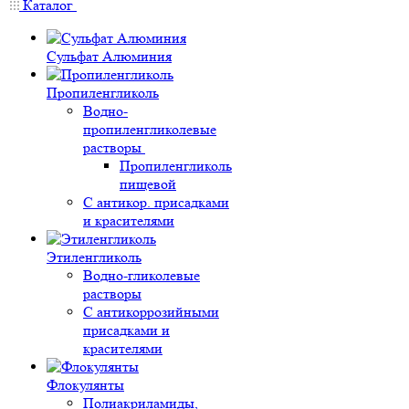
Каталог
Сульфат Алюминия
Пропиленгликоль
Водно-
пропиленгликолевые
растворы
Пропиленгликоль
пищевой
С антикор. присадками
и красителями
Этиленгликоль
Водно-гликолевые
растворы
С антикоррозийными
присадками и
красителями
Флокулянты
Полиакриламиды,