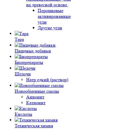
на древесной основе
Порошковые
активированные
угли
Другие угли
Тара
Пищевые добавки
Биопрепараты
Щелочи
Натр едкий (раствор)
Ионообменные смолы
Анионит
Катионит
Кислоты
Техническая химия