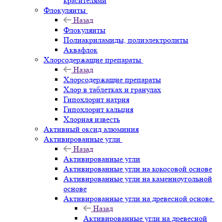
красителями
Флокулянты
Назад
Флокулянты
Полиакриламиды, полиэлектролиты
Аквафлок
Хлорсодержащие препараты
Назад
Хлорсодержащие препараты
Хлор в таблетках и гранулах
Гипохлорит натрия
Гипохлорит кальция
Хлорная известь
Активный оксид алюминия
Активированные угли
Назад
Активированные угли
Активированные угли на кокосовой основе
Активированные угли на каменноугольной
основе
Активированные угли на древесной основе
Назад
Активированные угли на древесной