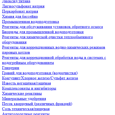
Диоксид титана
Лигносульфонат натрия
Перкарбонат натрия
Химия для бассейна
Промышленная водоподготовка
Реагенты для обслуживания установок обратного осмоса
Биоциды для промышленной водоподготовки
Реагенты для химической очистки теплообменного
оборудования
Реагенты для коррекционных водно-химических режимов
паровых котлов
Реагенты для коррекционной обработки воды в системах с
водогрейным оборудованием
Глицерин
Гравий для водоподготовки (водоочистки)
Коагулянт/Хлорное железо/Сульфат железа
Известь негашёная/гашёная
Комплексонаты и ингибиторы
Химические реактивы
Минеральные удобрения
Песок кварцевый (различных фракций)
Соль техническая/пищевая
Антигололедные реагенты