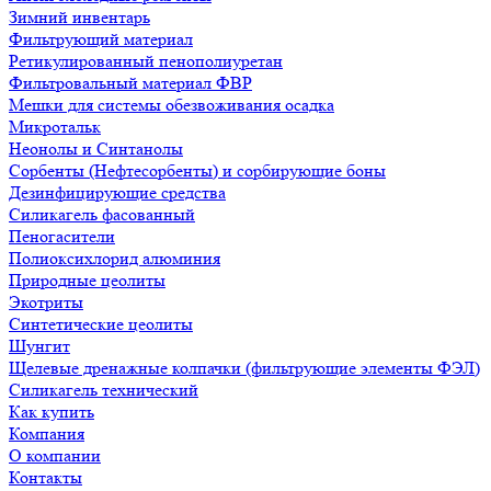
Зимний инвентарь
Фильтрующий материал
Ретикулированный пенополиуретан
Фильтровальный материал ФВР
Мешки для системы обезвоживания осадка
Микротальк
Неонолы и Синтанолы
Сорбенты (Нефтесорбенты) и сорбирующие боны
Дезинфицирующие средства
Силикагель фасованный
Пеногасители
Полиокси­хлорид алюминия
Природные цеолиты
Экотриты
Синтетические цеолиты
Шунгит
Щелевые дренажные колпачки (фильтрующие элементы ФЭЛ)
Силикагель технический
Как купить
Компания
О компании
Контакты