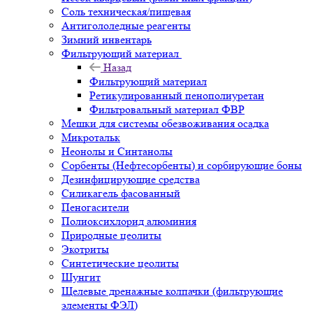
Соль техническая/пищевая
Антигололедные реагенты
Зимний инвентарь
Фильтрующий материал
Назад
Фильтрующий материал
Ретикулированный пенополиуретан
Фильтровальный материал ФВР
Мешки для системы обезвоживания осадка
Микротальк
Неонолы и Синтанолы
Сорбенты (Нефтесорбенты) и сорбирующие боны
Дезинфицирующие средства
Силикагель фасованный
Пеногасители
Полиокси­хлорид алюминия
Природные цеолиты
Экотриты
Синтетические цеолиты
Шунгит
Щелевые дренажные колпачки (фильтрующие
элементы ФЭЛ)