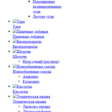
Порошковые
активированные
угли
Другие угли
Тара
Пищевые добавки
Биопрепараты
Щелочи
Натр едкий (раствор)
Ионообменные смолы
Анионит
Катионит
Кислоты
Техническая химия
Диоксид титана
Лигносульфонат