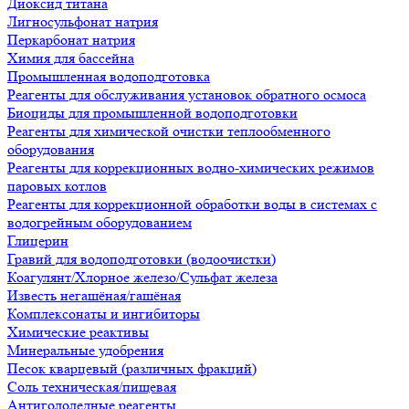
Диоксид титана
Лигносульфонат натрия
Перкарбонат натрия
Химия для бассейна
Промышленная водоподготовка
Реагенты для обслуживания установок обратного осмоса
Биоциды для промышленной водоподготовки
Реагенты для химической очистки теплообменного
оборудования
Реагенты для коррекционных водно-химических режимов
паровых котлов
Реагенты для коррекционной обработки воды в системах с
водогрейным оборудованием
Глицерин
Гравий для водоподготовки (водоочистки)
Коагулянт/Хлорное железо/Сульфат железа
Известь негашёная/гашёная
Комплексонаты и ингибиторы
Химические реактивы
Минеральные удобрения
Песок кварцевый (различных фракций)
Соль техническая/пищевая
Антигололедные реагенты