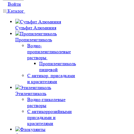
Войти
Каталог
Сульфат Алюминия
Пропиленгликоль
Водно-
пропиленгликолевые
растворы
Пропиленгликоль
пищевой
С антикор. присадками
и красителями
Этиленгликоль
Водно-гликолевые
растворы
С антикоррозийными
присадками и
красителями