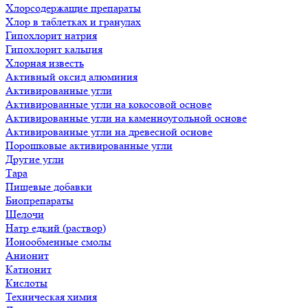
Хлорсодержащие препараты
Хлор в таблетках и гранулах
Гипохлорит натрия
Гипохлорит кальция
Хлорная известь
Активный оксид алюминия
Активированные угли
Активированные угли на кокосовой основе
Активированные угли на каменноугольной основе
Активированные угли на древесной основе
Порошковые активированные угли
Другие угли
Тара
Пищевые добавки
Биопрепараты
Щелочи
Натр едкий (раствор)
Ионообменные смолы
Анионит
Катионит
Кислоты
Техническая химия