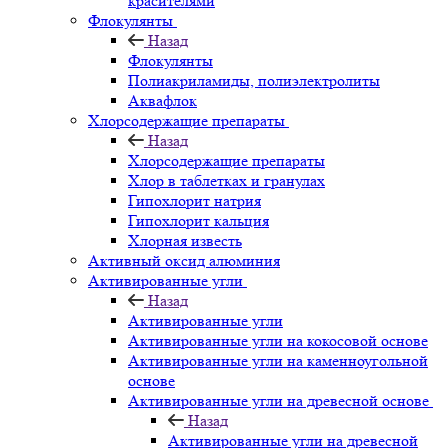
красителями
Флокулянты
Назад
Флокулянты
Полиакриламиды, полиэлектролиты
Аквафлок
Хлорсодержащие препараты
Назад
Хлорсодержащие препараты
Хлор в таблетках и гранулах
Гипохлорит натрия
Гипохлорит кальция
Хлорная известь
Активный оксид алюминия
Активированные угли
Назад
Активированные угли
Активированные угли на кокосовой основе
Активированные угли на каменноугольной
основе
Активированные угли на древесной основе
Назад
Активированные угли на древесной