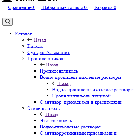
Сравнение
0
Избранные товары
0
Корзина
0
Каталог
Назад
Каталог
Сульфат Алюминия
Пропиленгликоль
Назад
Пропиленгликоль
Водно-пропиленгликолевые растворы
Назад
Водно-пропиленгликолевые растворы
Пропиленгликоль пищевой
С антикор. присадками и красителями
Этиленгликоль
Назад
Этиленгликоль
Водно-гликолевые растворы
С антикоррозийными присадками и