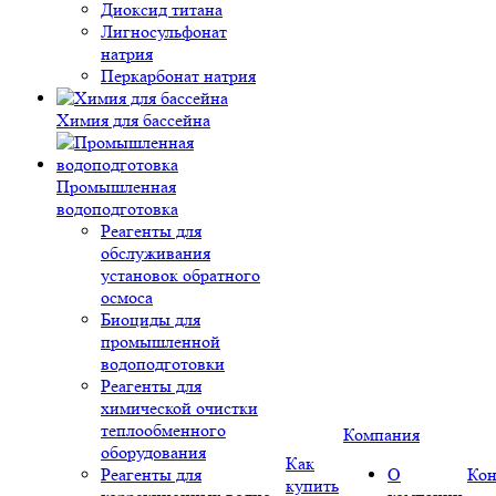
Диоксид титана
Лигносульфонат
натрия
Перкарбонат натрия
Химия для бассейна
Промышленная
водоподготовка
Реагенты для
обслуживания
установок обратного
осмоса
Биоциды для
промышленной
водоподготовки
Реагенты для
химической очистки
теплообменного
Компания
оборудования
Как
Реагенты для
О
Кон
купить