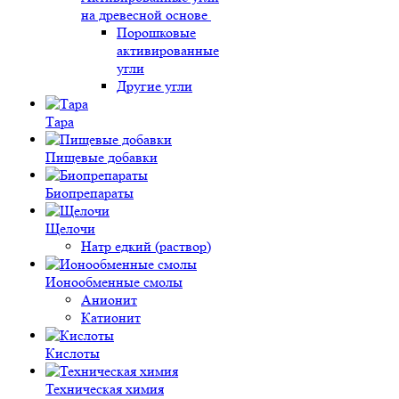
на древесной основе
Порошковые
активированные
угли
Другие угли
Тара
Пищевые добавки
Биопрепараты
Щелочи
Натр едкий (раствор)
Ионообменные смолы
Анионит
Катионит
Кислоты
Техническая химия