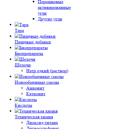
Порошковые
активированные
угли
Другие угли
Тара
Пищевые добавки
Биопрепараты
Щелочи
Натр едкий (раствор)
Ионообменные смолы
Анионит
Катионит
Кислоты
Техническая химия
Диоксид титана
Лигносульфонат