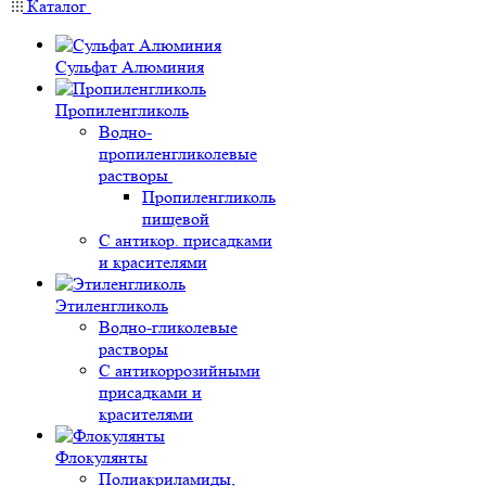
Каталог
Сульфат Алюминия
Пропиленгликоль
Водно-
пропиленгликолевые
растворы
Пропиленгликоль
пищевой
С антикор. присадками
и красителями
Этиленгликоль
Водно-гликолевые
растворы
С антикоррозийными
присадками и
красителями
Флокулянты
Полиакриламиды,