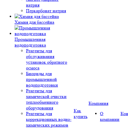
натрия
Перкарбонат натрия
Химия для бассейна
Промышленная
водоподготовка
Реагенты для
обслуживания
установок обратного
осмоса
Биоциды для
промышленной
водоподготовки
Реагенты для
химической очистки
теплообменного
Компания
оборудования
Как
Реагенты для
О
Кон
купить
коррекционных водно-
компании
химических режимов