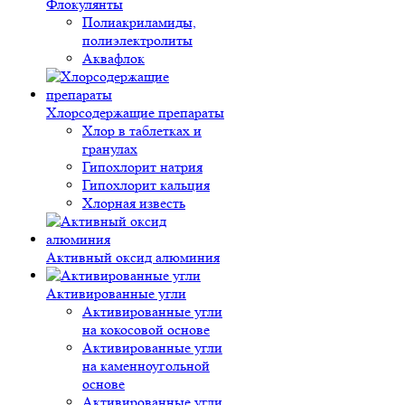
Флокулянты
Полиакриламиды,
полиэлектролиты
Аквафлок
Хлорсодержащие препараты
Хлор в таблетках и
гранулах
Гипохлорит натрия
Гипохлорит кальция
Хлорная известь
Активный оксид алюминия
Активированные угли
Активированные угли
на кокосовой основе
Активированные угли
на каменноугольной
основе
Активированные угли