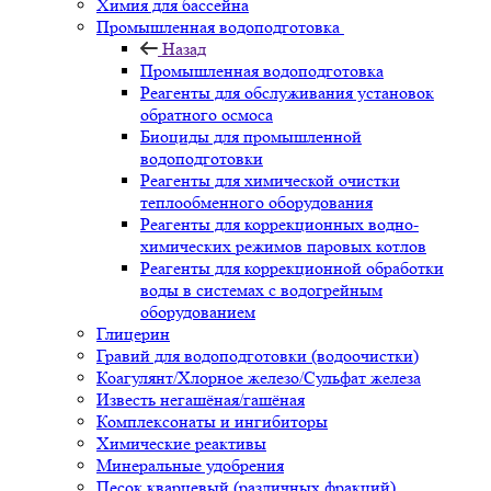
Химия для бассейна
Промышленная водоподготовка
Назад
Промышленная водоподготовка
Реагенты для обслуживания установок
обратного осмоса
Биоциды для промышленной
водоподготовки
Реагенты для химической очистки
теплообменного оборудования
Реагенты для коррекционных водно-
химических режимов паровых котлов
Реагенты для коррекционной обработки
воды в системах с водогрейным
оборудованием
Глицерин
Гравий для водоподготовки (водоочистки)
Коагулянт/Хлорное железо/Сульфат железа
Известь негашёная/гашёная
Комплексонаты и ингибиторы
Химические реактивы
Минеральные удобрения
Песок кварцевый (различных фракций)