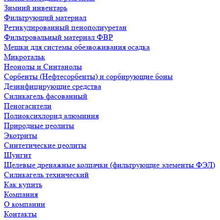
Зимний инвентарь
Фильтрующий материал
Ретикулированный пенополиуретан
Фильтровальный материал ФВР
Мешки для системы обезвоживания осадка
Микротальк
Неонолы и Синтанолы
Сорбенты (Нефтесорбенты) и сорбирующие боны
Дезинфицирующие средства
Силикагель фасованный
Пеногасители
Полиокси­хлорид алюминия
Природные цеолиты
Экотриты
Синтетические цеолиты
Шунгит
Щелевые дренажные колпачки (фильтрующие элементы ФЭЛ)
Силикагель технический
Как купить
Компания
О компании
Контакты