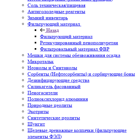
Соль техническая/пищевая
Антигололедные реагенты
Зимний инвентарь
Фильтрующий материал
Назад
Фильтрующий материал
Ретикулированный пенополиуретан
Фильтровальный материал ФВР
Мешки для системы обезвоживания осадка
Микротальк
Неонолы и Синтанолы
Сорбенты (Нефтесорбенты) и сорбирующие боны
Дезинфицирующие средства
Силикагель фасованный
Пеногасители
Полиокси­хлорид алюминия
Природные цеолиты
Экотриты
Синтетические цеолиты
Шунгит
Щелевые дренажные колпачки (фильтрующие
элементы ФЭЛ)