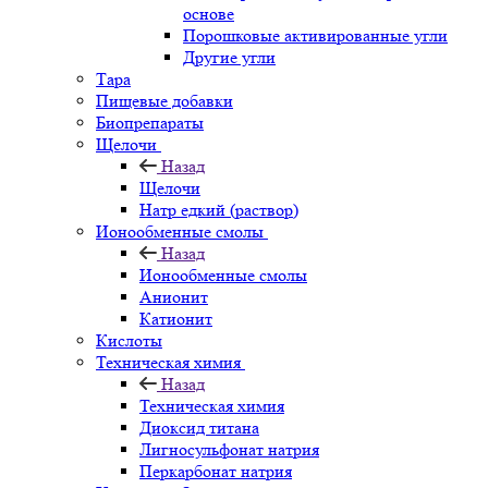
основе
Порошковые активированные угли
Другие угли
Тара
Пищевые добавки
Биопрепараты
Щелочи
Назад
Щелочи
Натр едкий (раствор)
Ионообменные смолы
Назад
Ионообменные смолы
Анионит
Катионит
Кислоты
Техническая химия
Назад
Техническая химия
Диоксид титана
Лигносульфонат натрия
Перкарбонат натрия