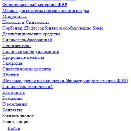
Фильтровальный материал ФВР
Мешки для системы обезвоживания осадка
Микротальк
Неонолы и Синтанолы
Сорбенты (Нефтесорбенты) и сорбирующие боны
Дезинфицирующие средства
Силикагель фасованный
Пеногасители
Полиокси­хлорид алюминия
Природные цеолиты
Экотриты
Синтетические цеолиты
Шунгит
Щелевые дренажные колпачки (фильтрующие элементы ФЭЛ)
Силикагель технический
Как купить
Компания
О компании
Контакты
Заказать звонок
Задать вопрос
Войти