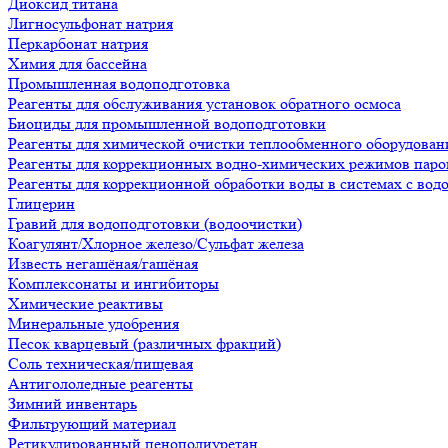
Диоксид титана
Лигносульфонат натрия
Перкарбонат натрия
Химия для бассейна
Промышленная водоподготовка
Реагенты для обслуживания установок обратного осмоса
Биоциды для промышленной водоподготовки
Реагенты для химической очистки теплообменного оборудован
Реагенты для коррекционных водно-химических режимов паро
Реагенты для коррекционной обработки воды в системах с во
Глицерин
Гравий для водоподготовки (водоочистки)
Коагулянт/Хлорное железо/Сульфат железа
Известь негашёная/гашёная
Комплексонаты и ингибиторы
Химические реактивы
Минеральные удобрения
Песок кварцевый (различных фракций)
Соль техническая/пищевая
Антигололедные реагенты
Зимний инвентарь
Фильтрующий материал
Ретикулированный пенополиуретан