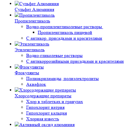
Сульфат Алюминия
Пропиленгликоль
Водно-пропиленгликолевые растворы
Пропиленгликоль пищевой
С антикор. присадками и красителями
Этиленгликоль
Водно-гликолевые растворы
С антикоррозийными присадками и красителями
Флокулянты
Полиакриламиды, полиэлектролиты
Аквафлок
Хлорсодержащие препараты
Хлор в таблетках и гранулах
Гипохлорит натрия
Гипохлорит кальция
Хлорная известь