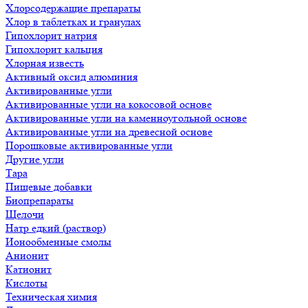
Хлорсодержащие препараты
Хлор в таблетках и гранулах
Гипохлорит натрия
Гипохлорит кальция
Хлорная известь
Активный оксид алюминия
Активированные угли
Активированные угли на кокосовой основе
Активированные угли на каменноугольной основе
Активированные угли на древесной основе
Порошковые активированные угли
Другие угли
Тара
Пищевые добавки
Биопрепараты
Щелочи
Натр едкий (раствор)
Ионообменные смолы
Анионит
Катионит
Кислоты
Техническая химия