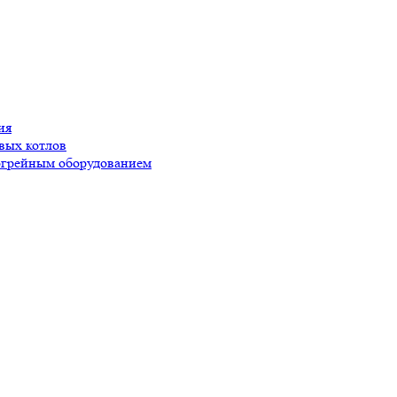
ия
вых котлов
догрейным оборудованием