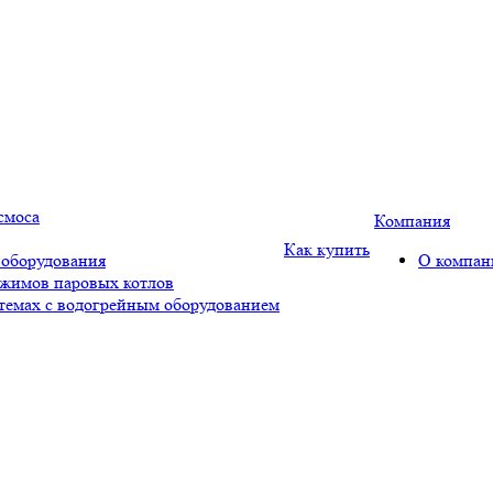
смоса
Компания
Как купить
 оборудования
О компан
ежимов паровых котлов
стемах с водогрейным оборудованием