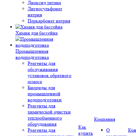
Диоксид титана
Лигносульфонат
натрия
Перкарбонат натрия
Химия для бассейна
Промышленная
водоподготовка
Реагенты для
обслуживания
установок обратного
осмоса
Биоциды для
промышленной
водоподготовки
Реагенты для
химической очистки
теплообменного
Компания
оборудования
Как
Реагенты для
О
Кон
купить