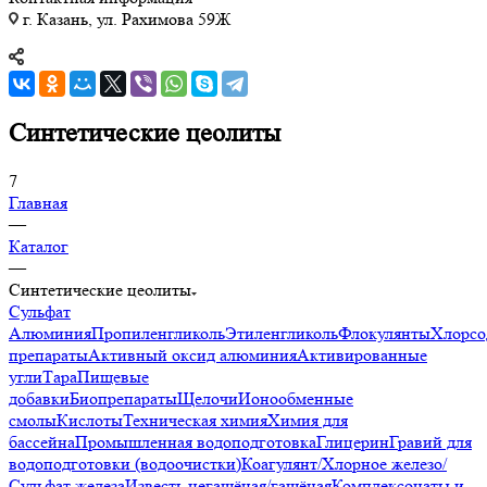
г. Казань, ул. Рахимова 59Ж
Синтетические цеолиты
7
Главная
—
Каталог
—
Синтетические цеолиты
Сульфат
Алюминия
Пропиленгликоль
Этиленгликоль
Флокулянты
Хлорсо
препараты
Активный оксид алюминия
Активированные
угли
Тара
Пищевые
добавки
Биопрепараты
Щелочи
Ионообменные
смолы
Кислоты
Техническая химия
Химия для
бассейна
Промышленная водоподготовка
Глицерин
Гравий для
водоподготовки (водоочистки)
Коагулянт/Хлорное железо/
Сульфат железа
Известь негашёная/гашёная
Комплексонаты и