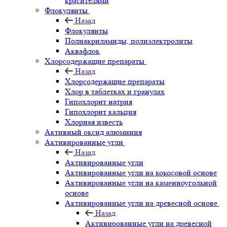
красителями
Флокулянты
Назад
Флокулянты
Полиакриламиды, полиэлектролиты
Аквафлок
Хлорсодержащие препараты
Назад
Хлорсодержащие препараты
Хлор в таблетках и гранулах
Гипохлорит натрия
Гипохлорит кальция
Хлорная известь
Активный оксид алюминия
Активированные угли
Назад
Активированные угли
Активированные угли на кокосовой основе
Активированные угли на каменноугольной
основе
Активированные угли на древесной основе
Назад
Активированные угли на древесной