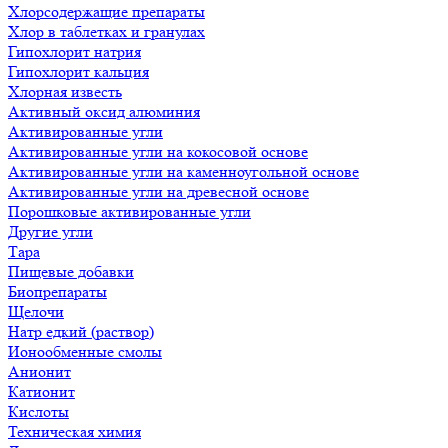
Хлорсодержащие препараты
Хлор в таблетках и гранулах
Гипохлорит натрия
Гипохлорит кальция
Хлорная известь
Активный оксид алюминия
Активированные угли
Активированные угли на кокосовой основе
Активированные угли на каменноугольной основе
Активированные угли на древесной основе
Порошковые активированные угли
Другие угли
Тара
Пищевые добавки
Биопрепараты
Щелочи
Натр едкий (раствор)
Ионообменные смолы
Анионит
Катионит
Кислоты
Техническая химия