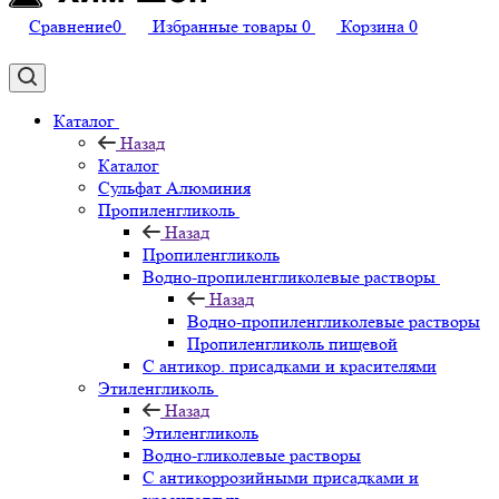
Сравнение
0
Избранные товары
0
Корзина
0
Каталог
Назад
Каталог
Сульфат Алюминия
Пропиленгликоль
Назад
Пропиленгликоль
Водно-пропиленгликолевые растворы
Назад
Водно-пропиленгликолевые растворы
Пропиленгликоль пищевой
С антикор. присадками и красителями
Этиленгликоль
Назад
Этиленгликоль
Водно-гликолевые растворы
С антикоррозийными присадками и