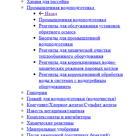
Химия для бассейна
Промышленная водоподготовка
Назад
Промышленная водоподготовка
Реагенты для обслуживания установок
обратного осмоса
Биоциды для промышленной
водоподготовки
Реагенты для химической очистки
теплообменного оборудования
Реагенты для коррекционных водно-
химических режимов паровых котлов
Реагенты для коррекционной обработки
воды в системах с водогрейным
оборудованием
Глицерин
Гравий для водоподготовки (водоочистки)
Коагулянт/Хлорное железо/Сульфат железа
Известь негашёная/гашёная
Комплексонаты и ингибиторы
Химические реактивы
Минеральные удобрения
Песок кварцевый (различных фракций)