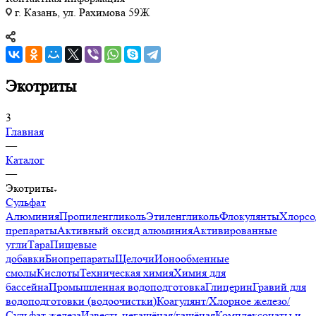
г. Казань, ул. Рахимова 59Ж
Экотриты
3
Главная
—
Каталог
—
Экотриты
Сульфат
Алюминия
Пропиленгликоль
Этиленгликоль
Флокулянты
Хлорсо
препараты
Активный оксид алюминия
Активированные
угли
Тара
Пищевые
добавки
Биопрепараты
Щелочи
Ионообменные
смолы
Кислоты
Техническая химия
Химия для
бассейна
Промышленная водоподготовка
Глицерин
Гравий для
водоподготовки (водоочистки)
Коагулянт/Хлорное железо/
Сульфат железа
Известь негашёная/гашёная
Комплексонаты и