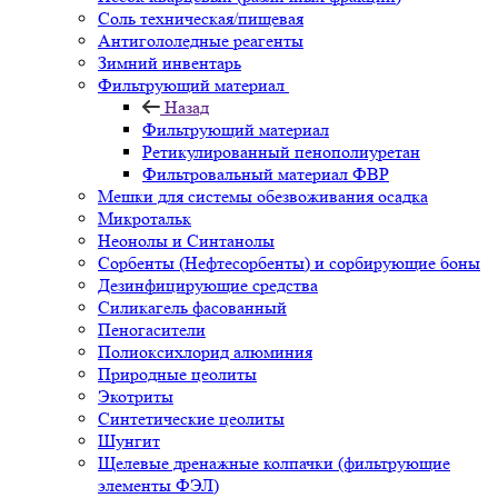
Соль техническая/пищевая
Антигололедные реагенты
Зимний инвентарь
Фильтрующий материал
Назад
Фильтрующий материал
Ретикулированный пенополиуретан
Фильтровальный материал ФВР
Мешки для системы обезвоживания осадка
Микротальк
Неонолы и Синтанолы
Сорбенты (Нефтесорбенты) и сорбирующие боны
Дезинфицирующие средства
Силикагель фасованный
Пеногасители
Полиокси­хлорид алюминия
Природные цеолиты
Экотриты
Синтетические цеолиты
Шунгит
Щелевые дренажные колпачки (фильтрующие
элементы ФЭЛ)