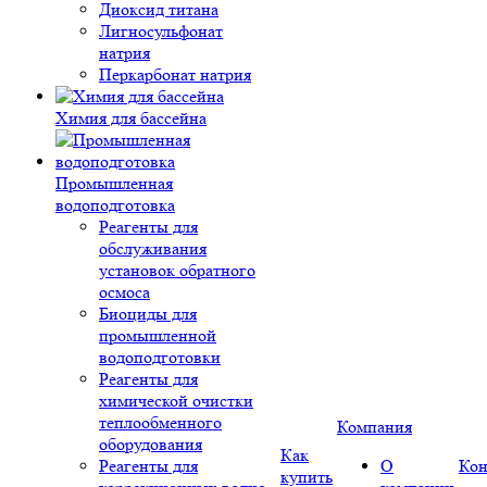
Диоксид титана
Лигносульфонат
натрия
Перкарбонат натрия
Химия для бассейна
Промышленная
водоподготовка
Реагенты для
обслуживания
установок обратного
осмоса
Биоциды для
промышленной
водоподготовки
Реагенты для
химической очистки
теплообменного
Компания
оборудования
Как
Реагенты для
О
Кон
купить