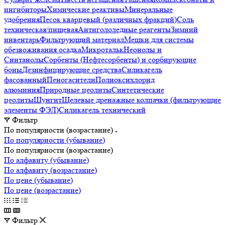
ингибиторы
Химические реактивы
Минеральные
удобрения
Песок кварцевый (различных фракций)
Соль
техническая/пищевая
Антигололедные реагенты
Зимний
инвентарь
Фильтрующий материал
Мешки для системы
обезвоживания осадка
Микротальк
Неонолы и
Синтанолы
Сорбенты (Нефтесорбенты) и сорбирующие
боны
Дезинфицирующие средства
Силикагель
фасованный
Пеногасители
Полиокси­хлорид
алюминия
Природные цеолиты
Синтетические
цеолиты
Шунгит
Щелевые дренажные колпачки (фильтрующие
элементы ФЭЛ)
Силикагель технический
Фильтр
По популярности (возрастание)
По популярности (убывание)
По популярности (возрастание)
По алфавиту (убывание)
По алфавиту (возрастание)
По цене (убывание)
По цене (возрастание)
Фильтр