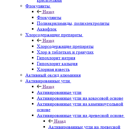
красителями
Флокулянты
Назад
Флокулянты
Полиакриламиды, полиэлектролиты
Аквафлок
Хлорсодержащие препараты
Назад
Хлорсодержащие препараты
Хлор в таблетках и гранулах
Гипохлорит натрия
Гипохлорит кальция
Хлорная известь
Активный оксид алюминия
Активированные угли
Назад
Активированные угли
Активированные угли на кокосовой основе
Активированные угли на каменноугольной
основе
Активированные угли на древесной основе
Назад
Активированные угли на древесной