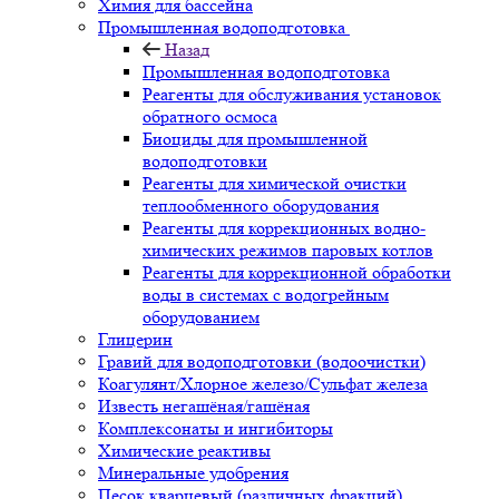
Химия для бассейна
Промышленная водоподготовка
Назад
Промышленная водоподготовка
Реагенты для обслуживания установок
обратного осмоса
Биоциды для промышленной
водоподготовки
Реагенты для химической очистки
теплообменного оборудования
Реагенты для коррекционных водно-
химических режимов паровых котлов
Реагенты для коррекционной обработки
воды в системах с водогрейным
оборудованием
Глицерин
Гравий для водоподготовки (водоочистки)
Коагулянт/Хлорное железо/Сульфат железа
Известь негашёная/гашёная
Комплексонаты и ингибиторы
Химические реактивы
Минеральные удобрения
Песок кварцевый (различных фракций)