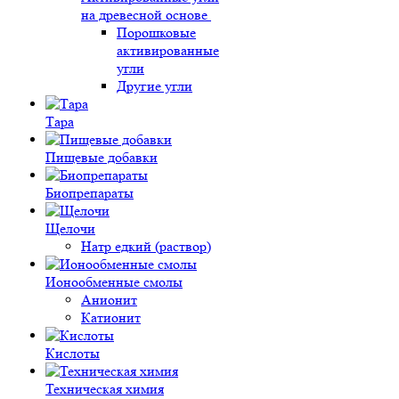
на древесной основе
Порошковые
активированные
угли
Другие угли
Тара
Пищевые добавки
Биопрепараты
Щелочи
Натр едкий (раствор)
Ионообменные смолы
Анионит
Катионит
Кислоты
Техническая химия