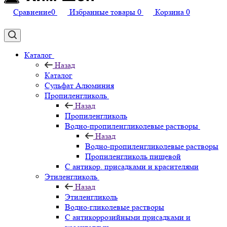
Сравнение
0
Избранные товары
0
Корзина
0
Каталог
Назад
Каталог
Сульфат Алюминия
Пропиленгликоль
Назад
Пропиленгликоль
Водно-пропиленгликолевые растворы
Назад
Водно-пропиленгликолевые растворы
Пропиленгликоль пищевой
С антикор. присадками и красителями
Этиленгликоль
Назад
Этиленгликоль
Водно-гликолевые растворы
С антикоррозийными присадками и