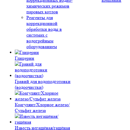
коррекционных водно-
компании
химических режимов
паровых котлов
Реагенты для
коррекционной
обработки воды в
системах с
водогрейным
оборудованием
Глицерин
Гравий для водоподготовки
(водоочистки)
Коагулянт/Хлорное железо/
Сульфат железа
Известь негашёная/гашёная