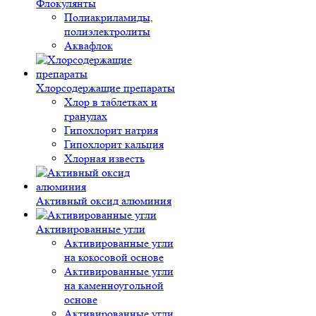
Флокулянты
Полиакриламиды,
полиэлектролиты
Аквафлок
Хлорсодержащие препараты
Хлор в таблетках и
гранулах
Гипохлорит натрия
Гипохлорит кальция
Хлорная известь
Активный оксид алюминия
Активированные угли
Активированные угли
на кокосовой основе
Активированные угли
на каменноугольной
основе
Активированные угли