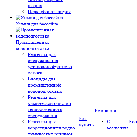
натрия
Перкарбонат натрия
Химия для бассейна
Промышленная
водоподготовка
Реагенты для
обслуживания
установок обратного
осмоса
Биоциды для
промышленной
водоподготовки
Реагенты для
химической очистки
теплообменного
Компания
оборудования
Как
Реагенты для
О
Кон
купить
коррекционных водно-
компании
химических режимов