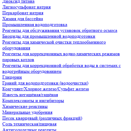
Диоксид титана
Лигносульфонат натрия
Перкарбонат натрия
Химия для бассейна
Промышленная водоподготовка
Реагенты для обслуживания установок обратного осмоса
Биоциды для промышленной водоподготовки
Реагенты для химической очистки теплообменного
оборудования
Реагенты для коррекционных водно-химических режимов
паровых котлов
Реагенты для коррекционной обработки воды в системах с
водогрейным оборудованием
Глицерин
Гравий для водоподготовки (водоочистки)
Коагулянт/Хлорное железо/Сульфат железа
Известь негашёная/гашёная
Комплексонаты и ингибиторы
Химические реактивы
Минеральные удобрения
Песок кварцевый (различных фракций)
Соль техническая/пищевая
Антигололедные реагенты