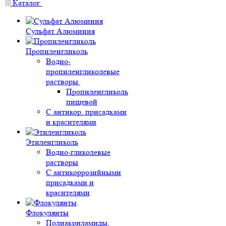
Каталог
Сульфат Алюминия
Пропиленгликоль
Водно-
пропиленгликолевые
растворы
Пропиленгликоль
пищевой
С антикор. присадками
и красителями
Этиленгликоль
Водно-гликолевые
растворы
С антикоррозийными
присадками и
красителями
Флокулянты
Полиакриламиды,