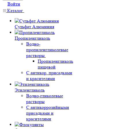
Войти
Каталог
Сульфат Алюминия
Пропиленгликоль
Водно-
пропиленгликолевые
растворы
Пропиленгликоль
пищевой
С антикор. присадками
и красителями
Этиленгликоль
Водно-гликолевые
растворы
С антикоррозийными
присадками и
красителями