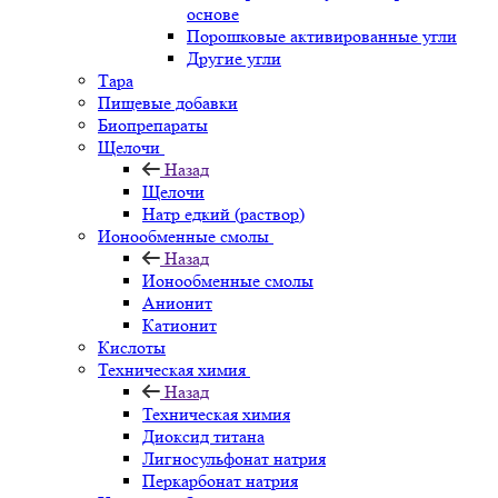
основе
Порошковые активированные угли
Другие угли
Тара
Пищевые добавки
Биопрепараты
Щелочи
Назад
Щелочи
Натр едкий (раствор)
Ионообменные смолы
Назад
Ионообменные смолы
Анионит
Катионит
Кислоты
Техническая химия
Назад
Техническая химия
Диоксид титана
Лигносульфонат натрия
Перкарбонат натрия