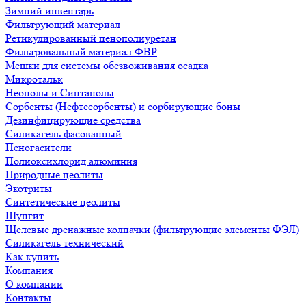
Зимний инвентарь
Фильтрующий материал
Ретикулированный пенополиуретан
Фильтровальный материал ФВР
Мешки для системы обезвоживания осадка
Микротальк
Неонолы и Синтанолы
Сорбенты (Нефтесорбенты) и сорбирующие боны
Дезинфицирующие средства
Силикагель фасованный
Пеногасители
Полиокси­хлорид алюминия
Природные цеолиты
Экотриты
Синтетические цеолиты
Шунгит
Щелевые дренажные колпачки (фильтрующие элементы ФЭЛ)
Силикагель технический
Как купить
Компания
О компании
Контакты