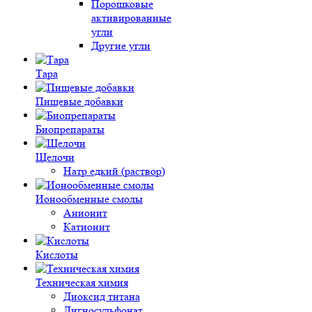
Порошковые
активированные
угли
Другие угли
Тара
Пищевые добавки
Биопрепараты
Щелочи
Натр едкий (раствор)
Ионообменные смолы
Анионит
Катионит
Кислоты
Техническая химия
Диоксид титана
Лигносульфонат