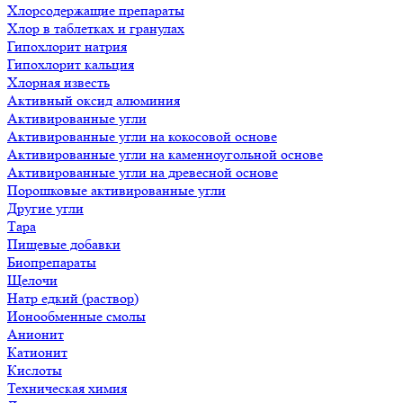
Хлорсодержащие препараты
Хлор в таблетках и гранулах
Гипохлорит натрия
Гипохлорит кальция
Хлорная известь
Активный оксид алюминия
Активированные угли
Активированные угли на кокосовой основе
Активированные угли на каменноугольной основе
Активированные угли на древесной основе
Порошковые активированные угли
Другие угли
Тара
Пищевые добавки
Биопрепараты
Щелочи
Натр едкий (раствор)
Ионообменные смолы
Анионит
Катионит
Кислоты
Техническая химия