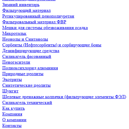
Зимний инвентарь
Фильтрующий материал
Ретикулированный пенополиуретан
Фильтровальный материал ФВР
Мешки для системы обезвоживания осадка
Микротальк
Неонолы и Синтанолы
Сорбенты (Нефтесорбенты) и сорбирующие боны
Дезинфицирующие средства
Силикагель фасованный
Пеногасители
Полиокси­хлорид алюминия
Природные цеолиты
Экотриты
Синтетические цеолиты
Шунгит
Щелевые дренажные колпачки (фильтрующие элементы ФЭЛ)
Силикагель технический
Как купить
Компания
О компании
Контакты