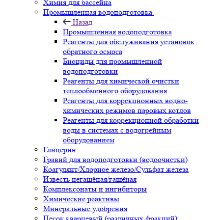
Химия для бассейна
Промышленная водоподготовка
Назад
Промышленная водоподготовка
Реагенты для обслуживания установок
обратного осмоса
Биоциды для промышленной
водоподготовки
Реагенты для химической очистки
теплообменного оборудования
Реагенты для коррекционных водно-
химических режимов паровых котлов
Реагенты для коррекционной обработки
воды в системах с водогрейным
оборудованием
Глицерин
Гравий для водоподготовки (водоочистки)
Коагулянт/Хлорное железо/Сульфат железа
Известь негашёная/гашёная
Комплексонаты и ингибиторы
Химические реактивы
Минеральные удобрения
Песок кварцевый (различных фракций)