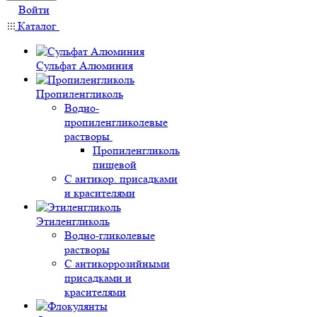
Войти
Каталог
Сульфат Алюминия
Пропиленгликоль
Водно-
пропиленгликолевые
растворы
Пропиленгликоль
пищевой
С антикор. присадками
и красителями
Этиленгликоль
Водно-гликолевые
растворы
С антикоррозийными
присадками и
красителями