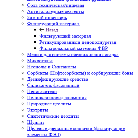
Соль техническая/пищевая
Антигололедные реагенты
Зимний инвентарь
Фильтрующий материал
Назад
Фильтрующий материал
Ретикулированный пенополиуретан
Фильтровальный материал ФВР
Мешки для системы обезвоживания осадка
Микротальк
Неонолы и Синтанолы
Сорбенты (Нефтесорбенты) и сорбирующие боны
Дезинфицирующие средства
Силикагель фасованный
Пеногасители
Полиокси­хлорид алюминия
Природные цеолиты
Экотриты
Синтетические цеолиты
Шунгит
Щелевые дренажные колпачки (фильтрующие
элементы ФЭЛ)