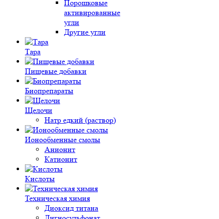
Порошковые
активированные
угли
Другие угли
Тара
Пищевые добавки
Биопрепараты
Щелочи
Натр едкий (раствор)
Ионообменные смолы
Анионит
Катионит
Кислоты
Техническая химия
Диоксид титана
Лигносульфонат