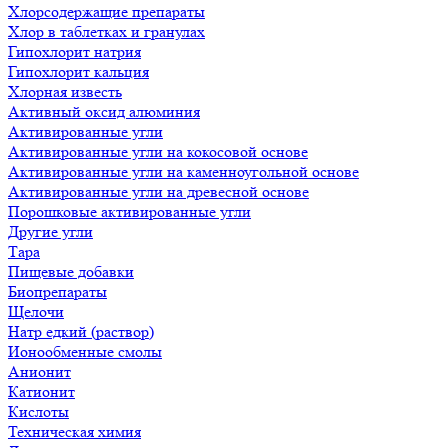
Хлорсодержащие препараты
Хлор в таблетках и гранулах
Гипохлорит натрия
Гипохлорит кальция
Хлорная известь
Активный оксид алюминия
Активированные угли
Активированные угли на кокосовой основе
Активированные угли на каменноугольной основе
Активированные угли на древесной основе
Порошковые активированные угли
Другие угли
Тара
Пищевые добавки
Биопрепараты
Щелочи
Натр едкий (раствор)
Ионообменные смолы
Анионит
Катионит
Кислоты
Техническая химия