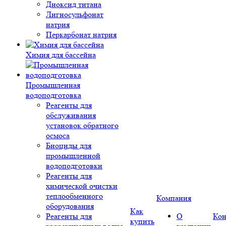
Диоксид титана
Лигносульфонат
натрия
Перкарбонат натрия
Химия для бассейна
Промышленная
водоподготовка
Реагенты для
обслуживания
установок обратного
осмоса
Биоциды для
промышленной
водоподготовки
Реагенты для
химической очистки
теплообменного
Компания
оборудования
Как
Реагенты для
О
Кон
купить