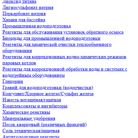
Диоксид титана
Лигносульфонат натрия
Перкарбонат натрия
Химия для бассейна
Промышленная водоподготовка
Реагенты для обслуживания установок обратного осмоса
Биоциды для промышленной водоподготовки
Реагенты для химической очистки теплообменного
оборудования
Реагенты для коррекционных водно-химических режимов
паровых котлов
Реагенты для коррекционной обработки воды в системах с
водогрейным оборудованием
Глицерин
Гравий для водоподготовки (водоочистки)
Коагулянт/Хлорное железо/Сульфат железа
Известь негашёная/гашёная
Комплексонаты и ингибиторы
Химические реактивы
Минеральные удобрения
Песок кварцевый (различных фракций)
Соль техническая/пищевая
Антигололедные реагенты