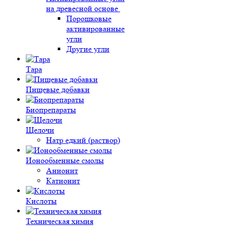
на древесной основе
Порошковые
активированные
угли
Другие угли
Тара
Пищевые добавки
Биопрепараты
Щелочи
Натр едкий (раствор)
Ионообменные смолы
Анионит
Катионит
Кислоты
Техническая химия