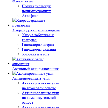
Флокулянты
Полиакриламиды,
полиэлектролиты
Аквафлок
Хлорсодержащие препараты
Хлор в таблетках и
гранулах
Гипохлорит натрия
Гипохлорит кальция
Хлорная известь
Активный оксид алюминия
Активированные угли
Активированные угли
на кокосовой основе
Активированные угли
на каменноугольной
основе
Активированные угли