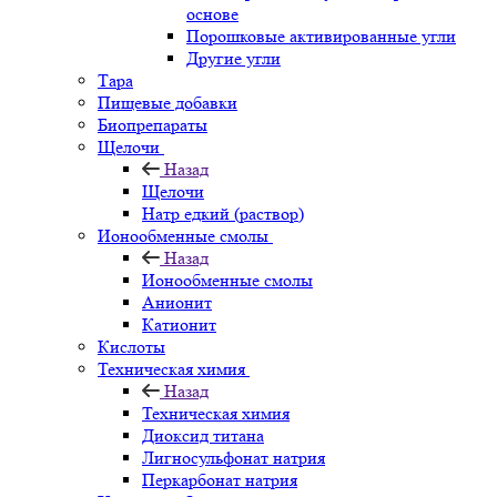
основе
Порошковые активированные угли
Другие угли
Тара
Пищевые добавки
Биопрепараты
Щелочи
Назад
Щелочи
Натр едкий (раствор)
Ионообменные смолы
Назад
Ионообменные смолы
Анионит
Катионит
Кислоты
Техническая химия
Назад
Техническая химия
Диоксид титана
Лигносульфонат натрия
Перкарбонат натрия