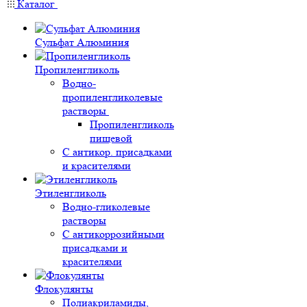
Каталог
Сульфат Алюминия
Пропиленгликоль
Водно-
пропиленгликолевые
растворы
Пропиленгликоль
пищевой
С антикор. присадками
и красителями
Этиленгликоль
Водно-гликолевые
растворы
С антикоррозийными
присадками и
красителями
Флокулянты
Полиакриламиды,