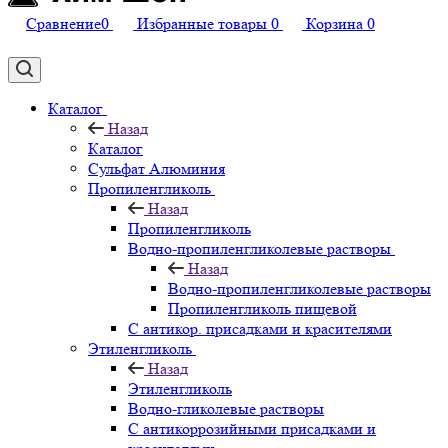
Сравнение
0
Избранные товары
0
Корзина
0
Каталог
Назад
Каталог
Сульфат Алюминия
Пропиленгликоль
Назад
Пропиленгликоль
Водно-пропиленгликолевые растворы
Назад
Водно-пропиленгликолевые растворы
Пропиленгликоль пищевой
С антикор. присадками и красителями
Этиленгликоль
Назад
Этиленгликоль
Водно-гликолевые растворы
С антикоррозийными присадками и