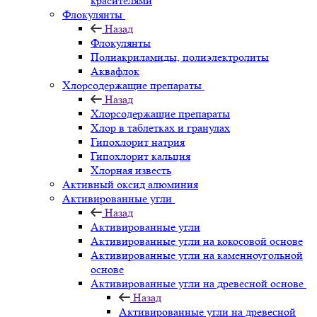
красителями
Флокулянты
Назад
Флокулянты
Полиакриламиды, полиэлектролиты
Аквафлок
Хлорсодержащие препараты
Назад
Хлорсодержащие препараты
Хлор в таблетках и гранулах
Гипохлорит натрия
Гипохлорит кальция
Хлорная известь
Активный оксид алюминия
Активированные угли
Назад
Активированные угли
Активированные угли на кокосовой основе
Активированные угли на каменноугольной
основе
Активированные угли на древесной основе
Назад
Активированные угли на древесной