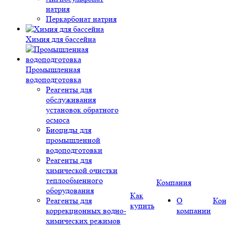
натрия
Перкарбонат натрия
Химия для бассейна
Промышленная
водоподготовка
Реагенты для
обслуживания
установок обратного
осмоса
Биоциды для
промышленной
водоподготовки
Реагенты для
химической очистки
теплообменного
Компания
оборудования
Как
Реагенты для
О
Кон
купить
коррекционных водно-
компании
химических режимов